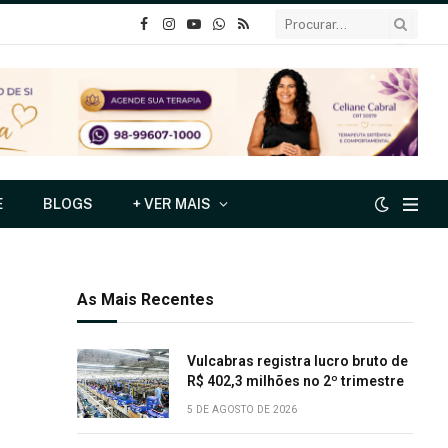
o
Instagram
YouTube
Whatsapp
RSS
Facebook
E
BLOGS
+ VER MAIS
As Mais Recentes
Vulcabras registra lucro bruto de
R$ 402,3 milhões no 2º trimestre
5 DE AGOSTO DE 2026