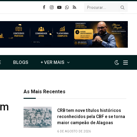
o
Instagram
YouTube
Whatsapp
RSS
Facebook
E
BLOGS
+ VER MAIS
As Mais Recentes
em
CRB tem nove títulos históricos
reconhecidos pela CBF e se torna
maior campeão de Alagoas
6 DE AGOSTO DE 2026