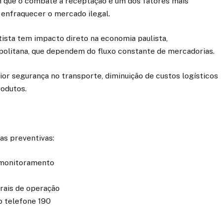
 que o combate à receptação é um dos fatores mais
o enfraquecer o mercado ilegal.
ista tem impacto direto na economia paulista,
politana, que dependem do fluxo constante de mercadorias.
ior segurança no transporte, diminuição de custos logísticos
rodutos.
s preventivas:
 monitoramento
ais de operação
o telefone 190