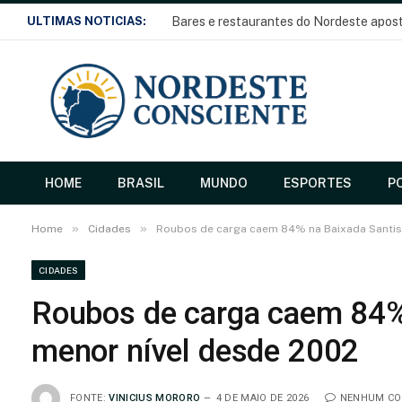
ULTIMAS NOTICIAS:
HOME
BRASIL
MUNDO
ESPORTES
PO
»
»
Home
Cidades
Roubos de carga caem 84% na Baixada Santis
CIDADES
Roubos de carga caem 84% 
menor nível desde 2002
FONTE:
VINICIUS MORORO
4 DE MAIO DE 2026
NENHUM CO