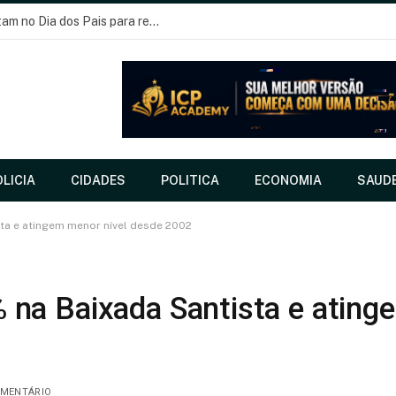
Bares e restaurantes do Nordeste apostam no Dia dos Pais para recuperar faturamento
LICIA
CIDADES
POLITICA
ECONOMIA
SAUD
ta e atingem menor nível desde 2002
na Baixada Santista e ating
MENTÁRIO