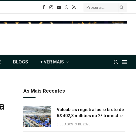
o
Instagram
YouTube
Whatsapp
RSS
Facebook
E
BLOGS
+ VER MAIS
As Mais Recentes
a
Vulcabras registra lucro bruto de
R$ 402,3 milhões no 2º trimestre
5 DE AGOSTO DE 2026