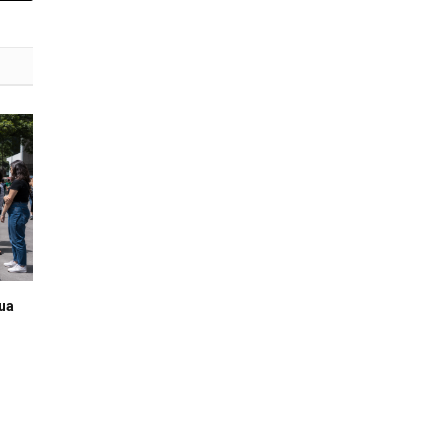
mail
rua