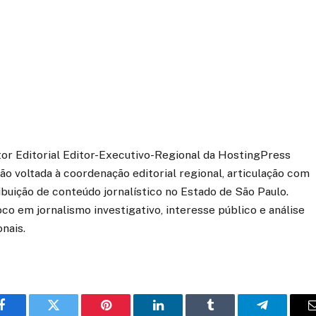
etor Editorial Editor-Executivo-Regional da HostingPress
o voltada à coordenação editorial regional, articulação com
ibuição de conteúdo jornalístico no Estado de São Paulo.
co em jornalismo investigativo, interesse público e análise
onais.
o
Twitter
Pinterest
LinkedIn
Tumblr
Telegrama