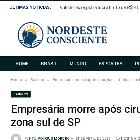
ULTIMAS NOTICIAS:
Vulcabras registra lucro bruto de R$ 40
HOME
BRASIL
MUNDO
ESPORTES
PO
»
»
Home
Bairros
Empresária morre após cirurgias estéticas em 
BAIRROS
Empresária morre após ciru
zona sul de SP
FONTE:
VINICIUS MORORO
24 DE ABRIL DE 2026
NENHUM C