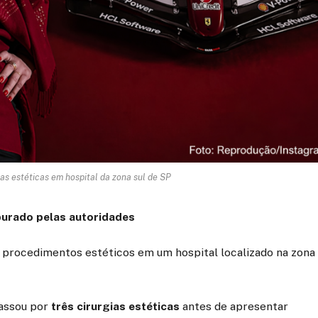
as estéticas em hospital da zona sul de SP
purado pelas autoridades
procedimentos estéticos em um hospital localizado na zona
passou por
três cirurgias estéticas
antes de apresentar