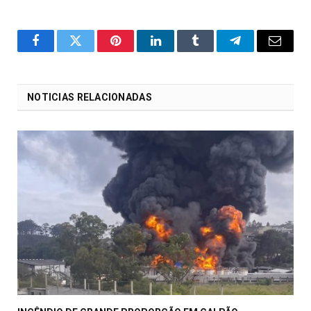
o
Twitter
Pinterest
LinkedIn
Tumblr
Telegrama
E-
Facebook
mail
NOTICIAS RELACIONADAS