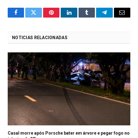
o
Twitter
Pinterest
LinkedIn
Tumblr
Telegrama
E-
Facebook
mail
NOTICIAS RELACIONADAS
Casal morre após Porsche bater em árvore e pegar fogo no