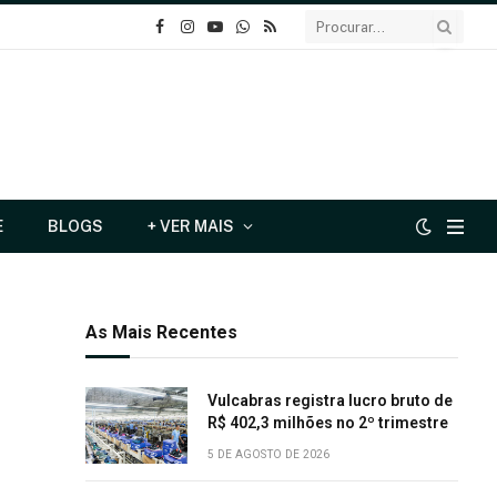
o
Instagram
YouTube
Whatsapp
RSS
Facebook
E
BLOGS
+ VER MAIS
As Mais Recentes
Vulcabras registra lucro bruto de
R$ 402,3 milhões no 2º trimestre
5 DE AGOSTO DE 2026