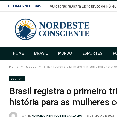
ULTIMAS NOTICIAS:
Vulcabras registra lucro bruto de R$ 40
HOME
BRASIL
MUNDO
ESPORTES
PO
»
»
Home
Justiça
Brasil registra o primeiro trimestre mais letal
JUSTIÇA
Brasil registra o primeiro t
história para as mulheres 
FONTE:
MARCELO HENRIQUE DE CARVALHO
6 DE MAIO DE 2026