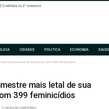
2,3 milhões no 2º trimestre
LICIA
CIDADES
POLITICA
ECONOMIA
SAUD
 de sua história para as mulheres com 399 feminicídios
rimestre mais letal de sua
com 399 feminicídios
NENHUM COMENTÁRIO