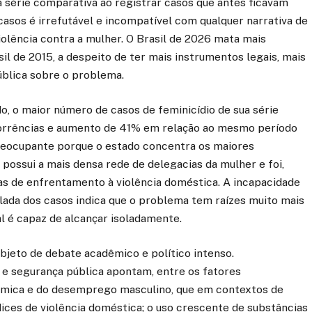
a série comparativa ao registrar casos que antes ficavam
casos é irrefutável e incompatível com qualquer narrativa de
lência contra a mulher. O Brasil de 2026 mata mais
l de 2015, a despeito de ter mais instrumentos legais, mais
ública sobre o problema.
o, o maior número de casos de feminicídio de sua série
corrências e aumento de 41% em relação ao mesmo período
preocupante porque o estado concentra os maiores
possui a mais densa rede de delegacias da mulher e foi,
as de enfrentamento à violência doméstica. A incapacidade
lada dos casos indica que o problema tem raízes muito mais
al é capaz de alcançar isoladamente.
bjeto de debate acadêmico e político intenso.
 e segurança pública apontam, entre os fatores
nômica e do desemprego masculino, que em contextos de
dices de violência doméstica; o uso crescente de substâncias