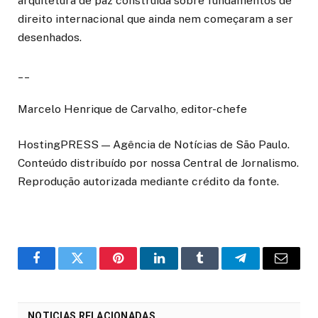
arquitetura de paz construída sobre fundamentos de
direito internacional que ainda nem começaram a ser
desenhados.
__
Marcelo Henrique de Carvalho, editor-chefe
HostingPRESS — Agência de Notícias de São Paulo.
Conteúdo distribuído por nossa Central de Jornalismo.
Reprodução autorizada mediante crédito da fonte.
o
Twitter
Pinterest
LinkedIn
Tumblr
Telegrama
E-
Facebook
mail
NOTICIAS RELACIONADAS